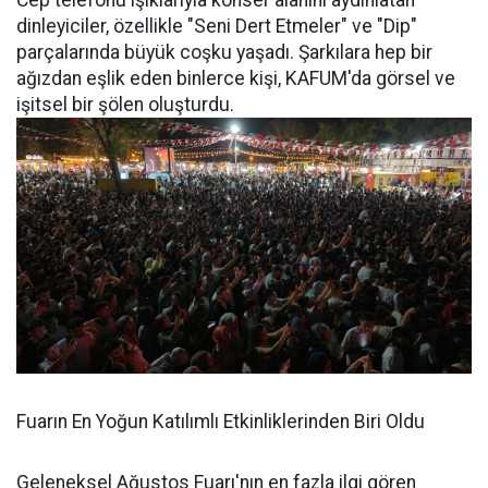
Cep telefonu ışıklarıyla konser alanını aydınlatan
dinleyiciler, özellikle "Seni Dert Etmeler" ve "Dip"
parçalarında büyük coşku yaşadı. Şarkılara hep bir
ağızdan eşlik eden binlerce kişi, KAFUM'da görsel ve
işitsel bir şölen oluşturdu.
Fuarın En Yoğun Katılımlı Etkinliklerinden Biri Oldu
Geleneksel Ağustos Fuarı'nın en fazla ilgi gören