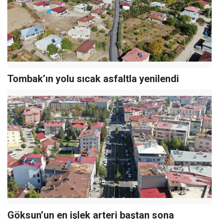
Tombak’ın yolu sıcak asfaltla yenilendi
Göksun’un en işlek arteri baştan sona