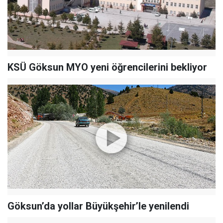
KSÜ Göksun MYO yeni öğrencilerini bekliyor
Göksun’da yollar Büyükşehir’le yenilendi