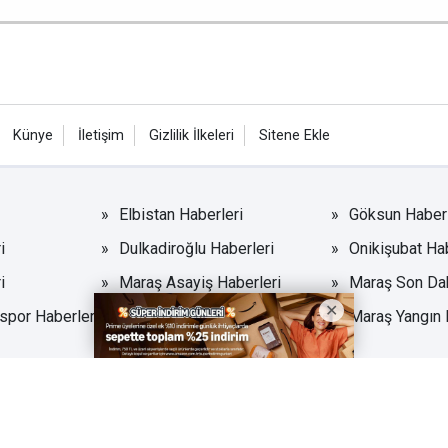
Künye
İletişim
Gizlilik İlkeleri
Sitene Ekle
Elbistan Haberleri
Göksun Haberl
i
Dulkadiroğlu Haberleri
Onikişubat Hab
i
Maraş Asayiş Haberleri
Maraş Son Da
por Haberleri
Kahramanmaraş Gezilecek
Maraş Yangın 
Yerler