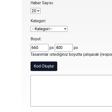
Haber Sayısı:
Kategori:
Boyut:
px
px
Tasarımlar istediğiniz boyutta çalışacak (respon
Kod Oluştur