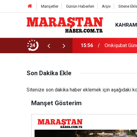
Manşetler
Günün Haberleri
Arşiv
Sitene Ekl
KAHRAM
Başvurularında Son Gün 7 Ağustos
24
15:56
Onikişubat Gün
Son Dakika Ekle
Sitenize son dakika haber eklemek için aşağıdaki kodl
Manşet Gösterim