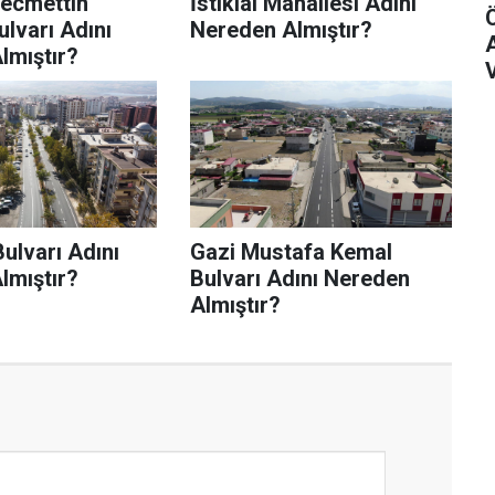
Necmettin
İstiklal Mahallesi Adını
lvarı Adını
Nereden Almıştır?
lmıştır?
ulvarı Adını
Gazi Mustafa Kemal
lmıştır?
Bulvarı Adını Nereden
Almıştır?