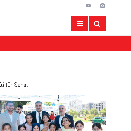
10:44
Madrigal Ağustos Fuarı’nda Binlerce Hayran
ültür Sanat