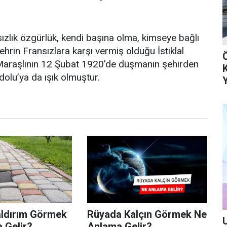
sızlık özgürlük, kendi başına olma, kimseye bağlı
hrin Fransızlara karşı vermiş olduğu İstiklal
. Maraşlının 12 Şubat 1920’de düşmanın şehirden
adolu’ya da ışık olmuştur.
ldırım Görmek
Rüyada Kalçın Görmek Ne
U
 Gelir?
Anlama Gelir?