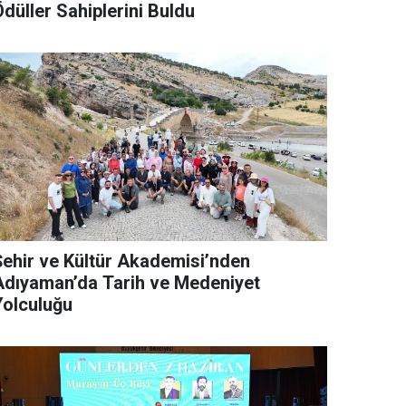
düller Sahiplerini Buldu
Şehir ve Kültür Akademisi’nden
Adıyaman’da Tarih ve Medeniyet
Yolculuğu