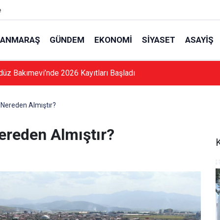
e
ANMARAŞ
GÜNDEM
EKONOMI
SIYASET
ASAYIŞ
düz Bakımevi’nde 2026 Kayıtları Başladı
ı Nereden Almıştır?
Nereden Almıştır?
K