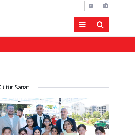
15:43
AFUM Ağustos Fuarı'nda Yener Bulut ve Hakt
ültür Sanat