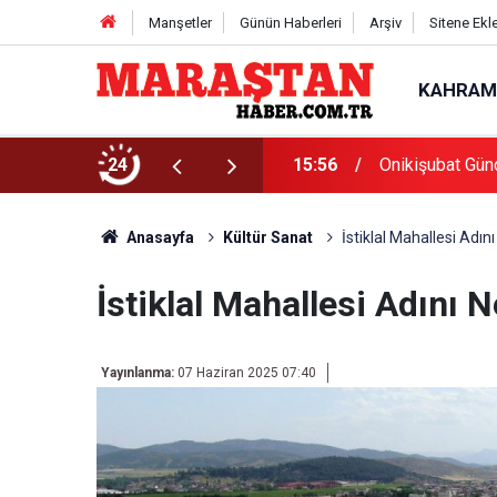
Manşetler
Günün Haberleri
Arşiv
Sitene Ekl
KAHRAM
Başvurularında Son Gün 7 Ağustos
24
15:56
Onikişubat Gün
Anasayfa
Kültür Sanat
İstiklal Mahallesi Adın
İstiklal Mahallesi Adını 
Yayınlanma:
07 Haziran 2025 07:40