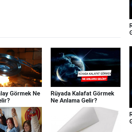
G
lay Görmek Ne
Rüyada Kalafat Görmek
lir?
Ne Anlama Gelir?
G