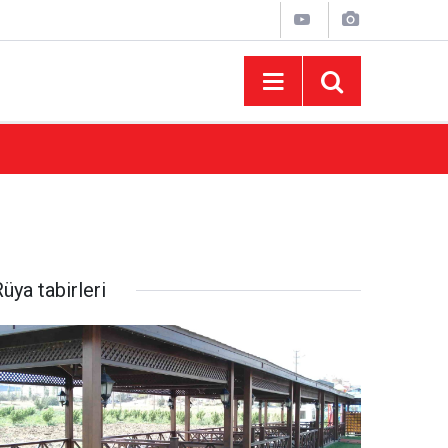
10:44
Madrigal Ağustos Fuarı’nda Binlerce Hayran
üya tabirleri