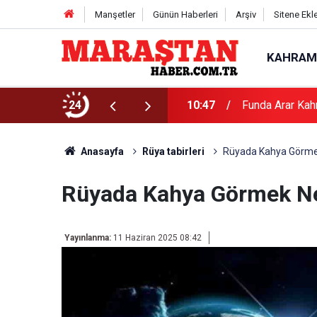
Manşetler
Günün Haberleri
Arşiv
Sitene Ekl
KAHRAM
24
10:47
Funda Arar Kah
Anasayfa
Rüya tabirleri
Rüyada Kahya Görme
Rüyada Kahya Görmek Ne
Yayınlanma:
11 Haziran 2025 08:42