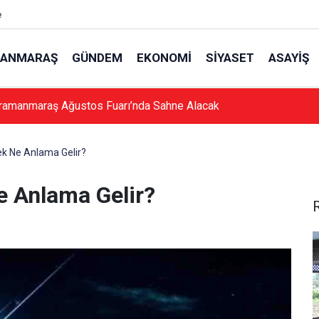
e
ANMARAŞ
GÜNDEM
EKONOMI
SIYASET
ASAYIŞ
ramanmaraş Ağustos Fuarı’nda Sahne Alacak
k Ne Anlama Gelir?
 Anlama Gelir?
R