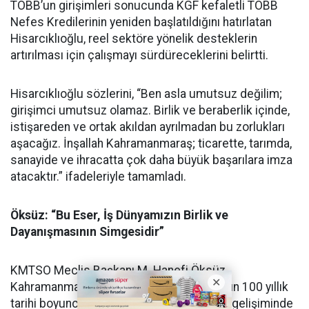
TOBB’un girişimleri sonucunda KGF kefaletli TOBB
Nefes Kredilerinin yeniden başlatıldığını hatırlatan
Hisarcıklıoğlu, reel sektöre yönelik desteklerin
artırılması için çalışmayı sürdüreceklerini belirtti.
Hisarcıklıoğlu sözlerini, “Ben asla umutsuz değilim;
girişimci umutsuz olamaz. Birlik ve beraberlik içinde,
istişareden ve ortak akıldan ayrılmadan bu zorlukları
aşacağız. İnşallah Kahramanmaraş; ticarette, tarımda,
sanayide ve ihracatta çok daha büyük başarılara imza
atacaktır.” ifadeleriyle tamamladı.
Öksüz: “Bu Eser, İş Dünyamızın Birlik ve
Dayanışmasının Simgesidir”
KMTSO Meclis Başkanı M. Hanefi Öksüz,
Kahramanmaraş Ticaret ve Sanayi Odasının 100 yıllık
tarihi boyunca şehrin ekonomik ve sosyal gelişiminde