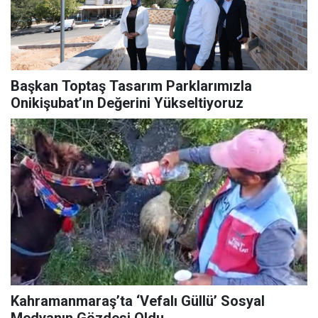
Başkan Toptaş Tasarım Parklarımızla
Onikişubat’ın Değerini Yükseltiyoruz
Kahramanmaraş’ta ‘Vefalı Güllü’ Sosyal
Medyanın Gözdesi Oldu