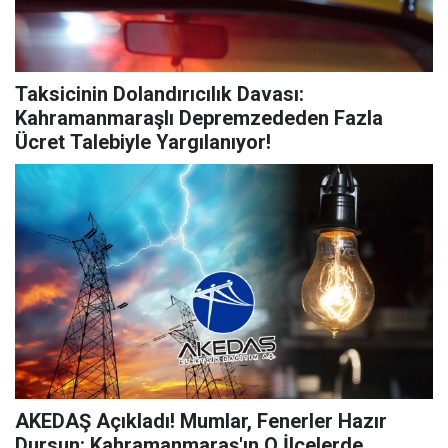
Taksicinin Dolandırıcılık Davası:
Kahramanmaraşlı Depremzededen Fazla
Ücret Talebiyle Yargılanıyor!
AKEDAŞ Açıkladı! Mumlar, Fenerler Hazır
Dursun: Kahramanmaraş'ın O İlçelerde