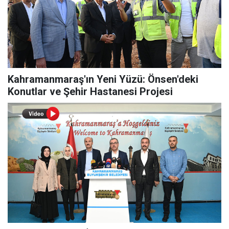
Kahramanmaraş'ın Yeni Yüzü: Önsen'deki
Konutlar ve Şehir Hastanesi Projesi