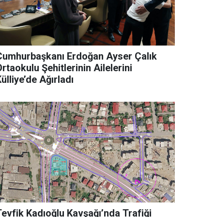
Cumhurbaşkanı Erdoğan Ayser Çalık
rtaokulu Şehitlerinin Ailelerini
ülliye’de Ağırladı
Tevfik Kadıoğlu Kavşağı’nda Trafiği