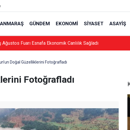
e
ANMARAŞ
GÜNDEM
EKONOMI
SIYASET
ASAYIŞ
Ağustos Fuarı Esnafa Ekonomik Canlılık Sağladı
n’un Doğal Güzelliklerini Fotoğrafladı
erini Fotoğrafladı