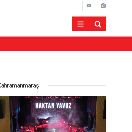
15:33
Geleneksel Ağustos Fuarı'nda Sahne Zakkum
Kahramanmaraş