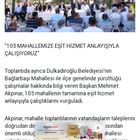
"105 MAHALLEMİZE EŞİT HİZMET ANLAYIŞIYLA
ÇALIŞIYORUZ"
Toplantıda ayrıca Dulkadiroğlu Belediyesi'nin
Bağlarbaşı Mahallesi ile ilçe genelinde yürüttüğü
çalışmalar hakkında bilgi veren Başkan Mehmet
Akpınar, 105 mahallenin tamamına eşit hizmet
anlayışıyla çalıştıklarını vurguladı.
Akpınar, mahalle toplantılarının vatandaşların taleplerini
doğrudan dinlemek ve çözüm üretmek açısından
önemli olduğunu belirterek, Bağlarbaşı Mahallesi