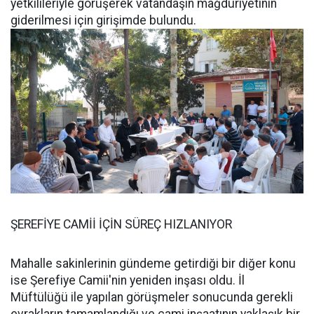
yetkilileriyle görüşerek vatandaşın mağduriyetinin
giderilmesi için girişimde bulundu.
ŞEREFİYE CAMİİ İÇİN SÜREÇ HIZLANIYOR
Mahalle sakinlerinin gündeme getirdiği bir diğer konu
ise Şerefiye Camii'nin yeniden inşası oldu. İl
Müftülüğü ile yapılan görüşmeler sonucunda gerekli
evrakların tamamlandığı ve cami inşaatının yaklaşık bir