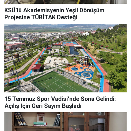
KSÜ’lü Akademisyenin Yeşil Dönüşüm
Projesine TÜBİTAK Desteği
15 Temmuz Spor Vadisi’nde Sona Gelindi:
Açılış İçin Geri Sayım Başladı