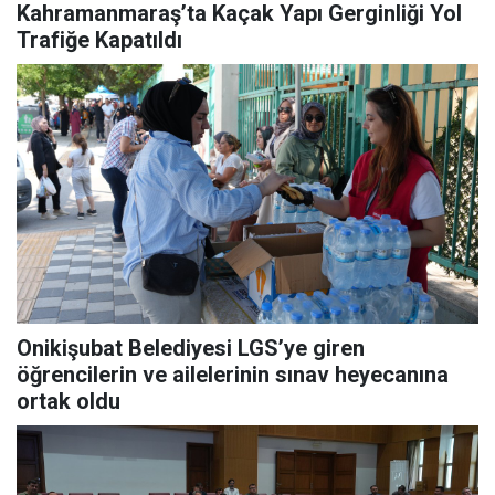
Kahramanmaraş’ta Kaçak Yapı Gerginliği Yol
Trafiğe Kapatıldı
Onikişubat Belediyesi LGS’ye giren
öğrencilerin ve ailelerinin sınav heyecanına
ortak oldu