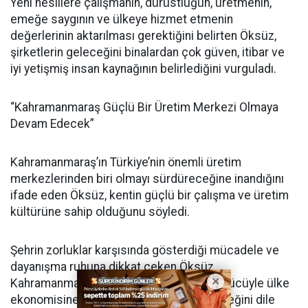
Yeni nesillere çalışmanın, dürüstlüğün, üretmenin,
emeğe saygının ve ülkeye hizmet etmenin
değerlerinin aktarılması gerektiğini belirten Öksüz,
şirketlerin geleceğini binalardan çok güven, itibar ve
iyi yetişmiş insan kaynağının belirlediğini vurguladı.
“Kahramanmaraş Güçlü Bir Üretim Merkezi Olmaya
Devam Edecek”
Kahramanmaraş’ın Türkiye’nin önemli üretim
merkezlerinden biri olmayı sürdüreceğine inandığını
ifade eden Öksüz, kentin güçlü bir çalışma ve üretim
kültürüne sahip olduğunu söyledi.
Şehrin zorluklar karşısında gösterdiği mücadele ve
dayanışma ruhuna dikkat çeken Öksüz,
Kahramanmaraş’ın gelecekte de üretim gücüyle ülke
ekonomisine katkı sunmaya devam edeceğini dile