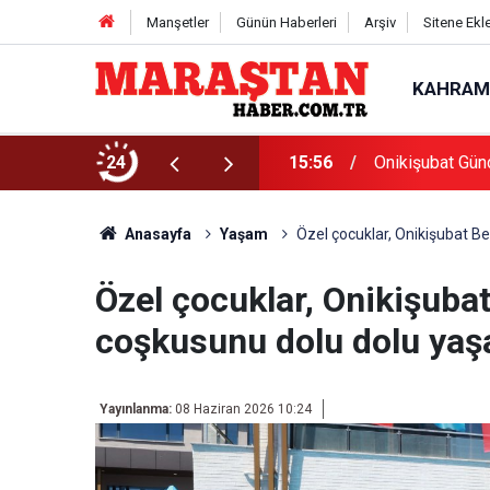
Manşetler
Günün Haberleri
Arşiv
Sitene Ekl
KAHRAM
Başvurularında Son Gün 7 Ağustos
24
15:56
Onikişubat Gün
Anasayfa
Yaşam
Özel çocuklar, Onikişubat Be
Özel çocuklar, Onikişubat
coşkusunu dolu dolu yaş
Yayınlanma:
08 Haziran 2026 10:24