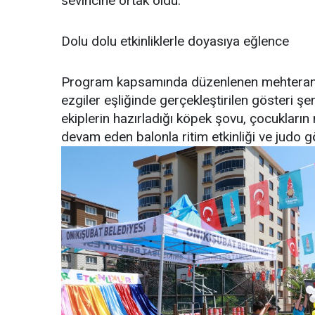
sevincine ortak oldu.
Dolu dolu etkinliklerle doyasıya eğlence
Program kapsamında düzenlenen mehteran gös
ezgiler eşliğinde gerçekleştirilen gösteri şe
ekiplerin hazırladığı köpek şovu, çocukları
devam eden balonla ritim etkinliği ve judo g