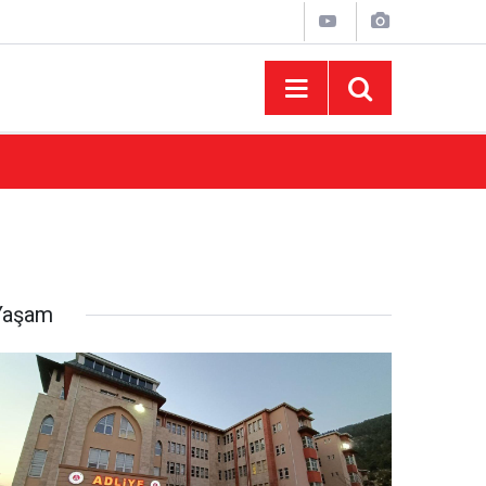
15:43
AFUM Ağustos Fuarı'nda Yener Bulut ve Hakt
Yaşam