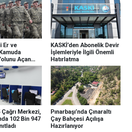
i Er ve
KASKİ’den Abonelik Devir
 Kamuda
İşlemleriyle İlgili Önemli
Yolunu Açan
Hatırlatma
if TBMM’de
 Çağrı Merkezi,
Pınarbaşı’nda Çınaraltı
nda 102 Bin 947
Çay Bahçesi Açılışa
nıtladı
Hazırlanıyor