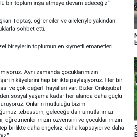
çlü bir toplum inşa etmeye devam edeceğiz”
aşkan Toptaş, öğrenciler ve aileleriyle yakından
uklarla sohbet etti.
l bireylerin toplumun en kıymetli emanetleri
lamıyoruz. Aynı zamanda çocuklarımızın
aşarı hikâyelerini hep birlikte paylaşıyoruz. Her bir
yası ve çok değerli hayalleri var. Bizler Onikişubat
imden sosyal yaşama kadar her alanda daha güçlü
rdürüyoruz. Onların mutluluğu bizim
ğümüz tebessüm, geleceğe dair umutlarımızı
nı, öğretmenlerimizin özverisini ve çocuklarımızın
ep birlikte daha engelsiz, daha kapsayıcı ve daha
iz.”