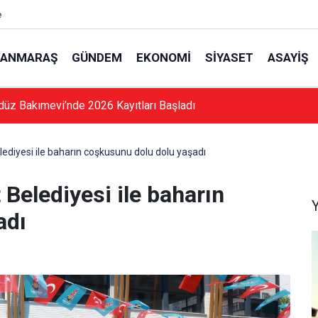
e
ANMARAŞ
GÜNDEM
EKONOMI
SIYASET
ASAYIŞ
düz Bakımevi’nde 2026 Kayıtları Başladı
lediyesi ile baharın coşkusunu dolu dolu yaşadı
 Belediyesi ile baharın
adı