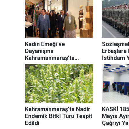
Kadın Emeği ve
Sözleşmel
Dayanışma
Erbaşlara
Kahramanmaraş’ta
İstihdam 
Buluştu
Yeni Tekl
Kahramanmaraş’ta Nadir
KASKİ 185
Endemik Bitki Türü Tespit
Mayıs Ayı
Edildi
Çağrıyı Ya