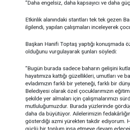
“Daha engelsiz, daha kapsayıcı ve daha gü
Etkinlik alanındaki stantları tek tek gezen B
ilgilendi, yapılan çalışmaları inceleyerek çoc
Başkan Hanifi Toptaş yaptığı konuşmada öze
olduğunu vurgulayarak şunları söyledi:
“Bugün burada sadece baharın gelişini kut
hayatımıza kattığı güzellikleri, umutları ve b
evladımızın farklı bir yeteneği, farklı bir dün
Belediyesi olarak özel çocuklarımızın eğit
şekilde yer almaları için çalışmalarımızı sü
mutluluğumuzdur. Burada yüzlerinde gördü
daha da büyütüyor. Ailelerimizin fedakârlığı
gösterdiği azmi yürekten takdir ediyorum. H
güçlü bir toplum inşa etmeye devam edeceğ