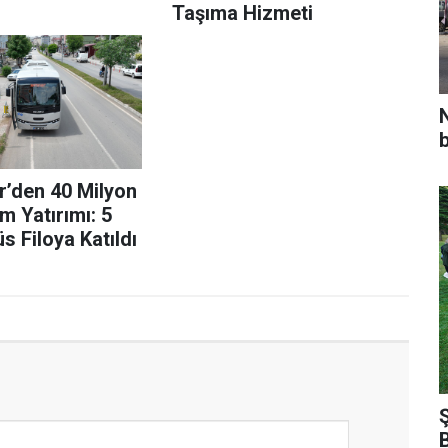
Taşıma Hizmeti
r’den 40 Milyon
ım Yatırımı: 5
s Filoya Katıldı