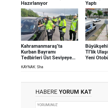
Hazırlanıyor
Yaptı
Kahramanmaraş’ta
Büyükşehi
Kurban Bayramı
Tl’lik Ulaş
Tedbirleri Üst Seviyeye
Yeni Otobü
Çıkarıldı
KAYNAK: Sha
HABERE
YORUM KAT