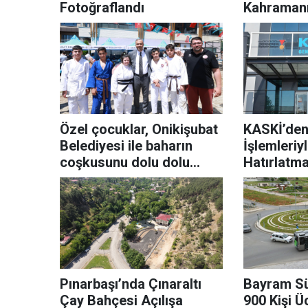
Fotoğraflandı
Kahraman
Buluştu
Özel çocuklar, Onikişubat
KASKİ’den
Belediyesi ile baharın
İşlemleriyl
coşkusunu dolu dolu
Hatırlatm
yaşadı
Pınarbaşı’nda Çınaraltı
Bayram Sü
Çay Bahçesi Açılışa
900 Kişi Ü