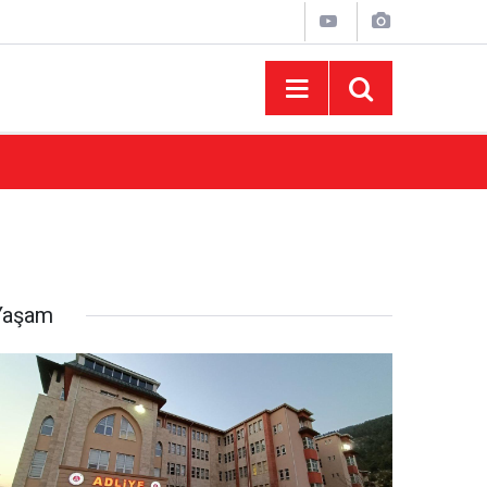
15:43
AFUM Ağustos Fuarı'nda Yener Bulut ve Hakt
Yaşam