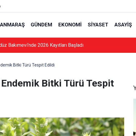
e
ANMARAŞ
GÜNDEM
EKONOMI
SIYASET
ASAYIŞ
düz Bakımevi’nde 2026 Kayıtları Başladı
mik Bitki Türü Tespit Edildi
Endemik Bitki Türü Tespit