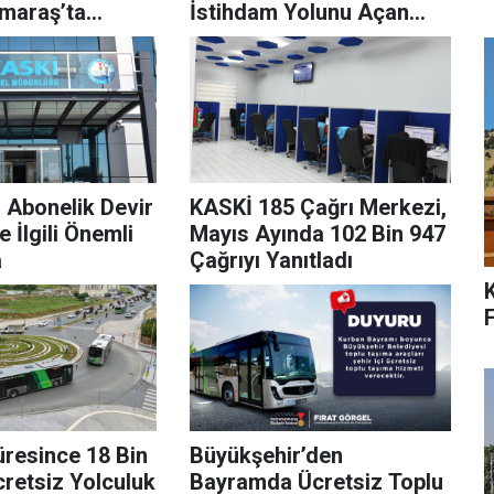
maraş’ta
İstihdam Yolunu Açan
Yeni Teklif TBMM’de
 Abonelik Devir
KASKİ 185 Çağrı Merkezi,
e İlgili Önemli
Mayıs Ayında 102 Bin 947
a
Çağrıyı Yanıtladı
F
resince 18 Bin
Büyükşehir’den
cretsiz Yolculuk
Bayramda Ücretsiz Toplu