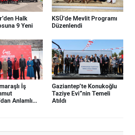
r’den Halk
KSÜ’de Mevlit Programı
osuna 9 Yeni
Düzenlendi
araşlı İş
Gaziantep’te Konukoğlu
hmut
Taziye Evi”nin Temeli
’dan Anlamlı
Atıldı