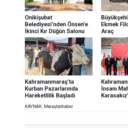
Onikişubat
Büyükşehi
Belediyesi’nden Önsen’e
Ekmek Fil
İkinci Kır Düğün Salonu
Araç
Kahramanmaraş’ta
Kahramanm
Kurban Pazarlarında
İnsanı Ma
Hareketlilik Başladı
Karasakız
Proje
KAYNAK: Maraştanhaber