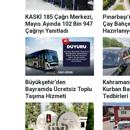
KASKİ 185 Çağrı Merkezi,
Pınarbaşı’nda Çı
Mayıs Ayında 102 Bin 947
Çay Bahçes
Çağrıyı Yanıtladı
Hazırlanıy
Büyükşehir’den
Kahraman
Bayramda Ücretsiz Toplu
Kurban Ba
Taşıma Hizmeti
Tedbirleri
Çıkarıldı