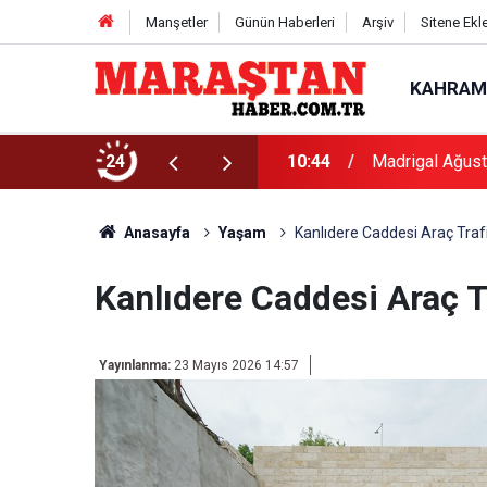
Manşetler
Günün Haberleri
Arşiv
Sitene Ekl
KAHRAM
ne Alacak
24
10:44
Madrig
Anasayfa
Yaşam
Kanlıdere Caddesi Araç Traf
Kanlıdere Caddesi Araç T
Yayınlanma:
23 Mayıs 2026 14:57