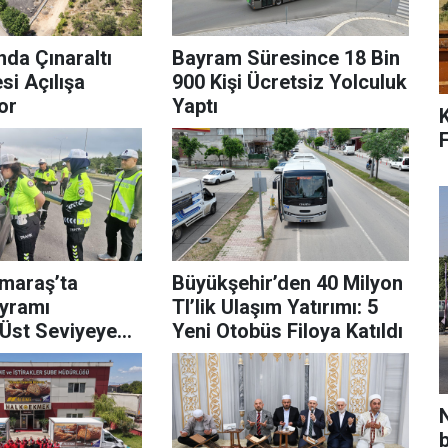
naraltı
Bayram Süresince 18 Bin
i Açılışa
900 Kişi Ücretsiz Yolculuk
or
Yaptı
F
maraş’ta
Büyükşehir’den 40 Milyon
yramı
Tl’lik Ulaşım Yatırımı: 5
 Üst Seviyeye
Yeni Otobüs Filoya Katıldı