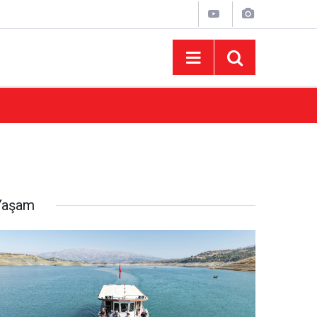
10:07
Başkan Akpınar 101. Mahalle Toplantısında Ba
Yaşam