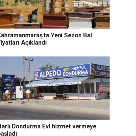
Kahramanmaraş'ta Yeni Sezon Bal
iyatları Açıklandı
Narlı Dondurma Evi hizmet vermeye
başladı