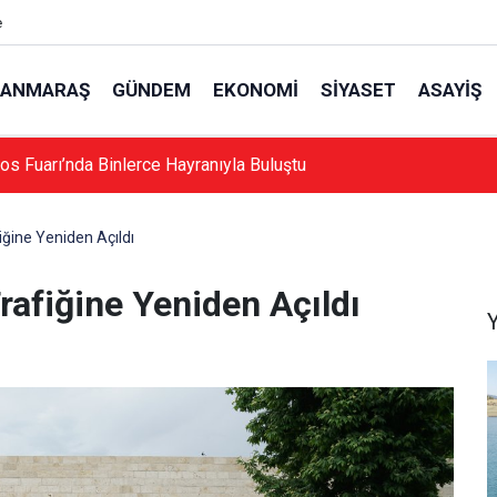
e
ANMARAŞ
GÜNDEM
EKONOMI
SIYASET
ASAYIŞ
al Ağustos Fuarı’nda Binlerce Hayranıyla Buluştu
iğine Yeniden Açıldı
rafiğine Yeniden Açıldı