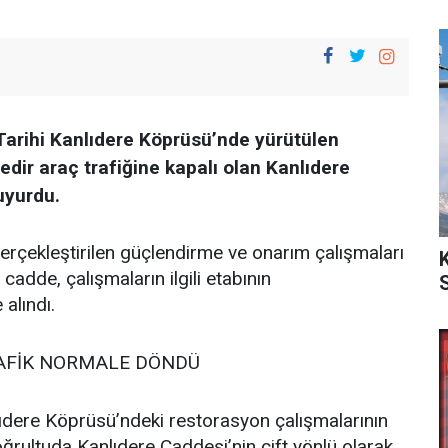
arihi Kanlıdere Köprüsü’nde yürütülen
edir araç trafiğine kapalı olan Kanlıdere
uyurdu.
rçekleştirilen güçlendirme ve onarım çalışmaları
adde, çalışmaların ilgili etabının
alındı.
AFİK NORMALE DÖNDÜ
lıdere Köprüsü’ndeki restorasyon çalışmalarının
ğrultuda Kanlıdere Caddesi’nin çift yönlü olarak