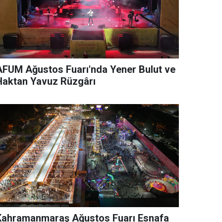
AFUM Ağustos Fuarı'nda Yener Bulut ve
Haktan Yavuz Rüzgârı
Kahramanmaraş Ağustos Fuarı Esnafa