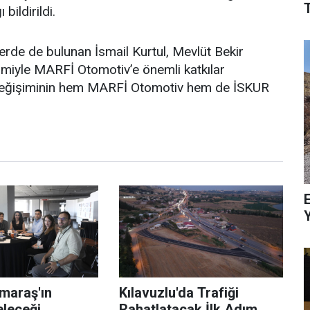
T
bildirildi.
erde de bulunan İsmail Kurtul, Mevlüt Bekir
miyle MARFİ Otomotiv’e önemli katkılar
v değişiminin hem MARFİ Otomotiv hem de İSKUR
E
maraş'ın
Kılavuzlu'da Trafiği
eleceği
Rahatlatacak İlk Adım