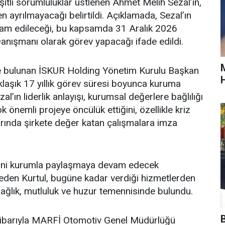
tli sorumluluklar üstlenen Ahmet Melih Sezal’ın,
ayrılmayacağı belirtildi. Açıklamada, Sezal’ın
evam edileceği, bu kapsamda 31 Aralık 2026
anışmanı olarak görev yapacağı ifade edildi.
Mad
de bulunan İSKUR Holding Yönetim Kurulu Başkan
aklaşık 17 yıllık görev süresi boyunca kuruma
al’ın liderlik anlayışı, kurumsal değerlere bağlılığı
 önemli projeye öncülük ettiğini, özellikle kriz
nlarında şirkete değer katan çalışmalara imza
erini kurumla paylaşmaya devam edecek
eden Kurtul, bugüne kadar verdiği hizmetlerden
sağlık, mutluluk ve huzur temennisinde bulundu.
tibarıyla MARFİ Otomotiv Genel Müdürlüğü