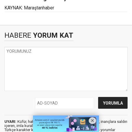
KAYNAK: Maraştanhaber
HABERE
YORUM KAT
UYARI:
Küfür, hakaret, rencide edici cümleler veya imalar, inançlara saldırı
içeren, imla kuralları ile yazılmamış,
Türkçe karakter kullanılmayan ve büyük harflerle yazılmış yorumlar