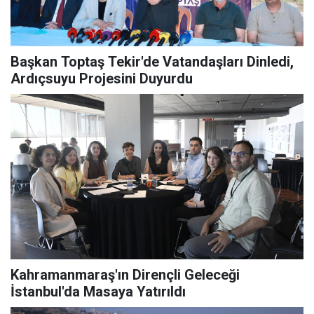
Başkan Toptaş Tekir'de Vatandaşları Dinledi,
Ardıçsuyu Projesini Duyurdu
Kahramanmaraş'ın Dirençli Geleceği
İstanbul'da Masaya Yatırıldı