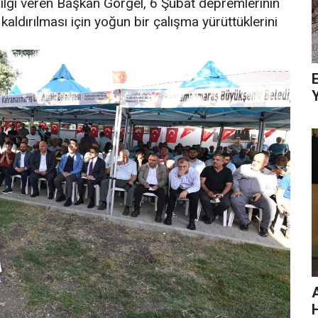
 bilgi veren Başkan Görgel, 6 Şubat depremlerinin
dırılması için yoğun bir çalışma yürüttüklerini
E