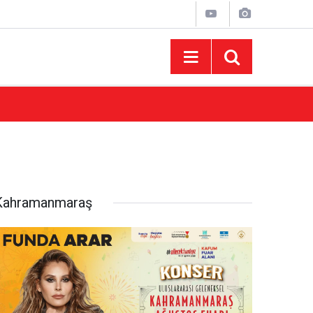
10:44
Madrigal Ağustos Fuarı’nda Binlerce Hayran
Kahramanmaraş