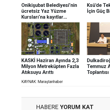
Onikişubat Belediyesi’nin
Ksü'de Te
ücretsiz Yaz Yüzme
İçin Güç Bi
Kursları’na kayıtlar
devam ediyor
KASKİ Haziran Ayında 2,3
Dulkadiroğ
Milyon Metreküpten Fazla
Temmuz Ay
Atıksuyu Arıttı
Toplantısı
KAYNAK: Maraştanhaber
HABERE
YORUM KAT