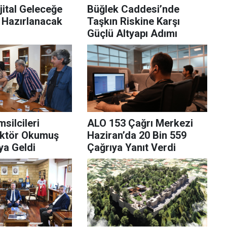
jital Geleceğe
Büğlek Caddesi’nde
 Hazırlanacak
Taşkın Riskine Karşı
Güçlü Altyapı Adımı
silcileri
ALO 153 Çağrı Merkezi
ektör Okumuş
Haziran’da 20 Bin 559
aya Geldi
Çağrıya Yanıt Verdi