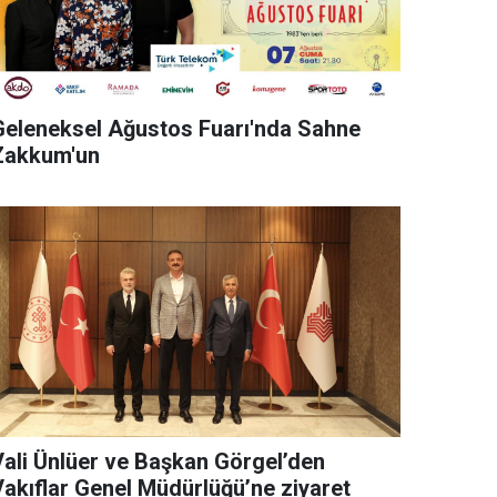
Geleneksel Ağustos Fuarı'nda Sahne
Zakkum'un
Vali Ünlüer ve Başkan Görgel’den
Vakıflar Genel Müdürlüğü’ne ziyaret