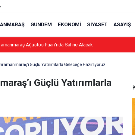
e
ANMARAŞ
GÜNDEM
EKONOMI
SIYASET
ASAYIŞ
ramanmaraş Ağustos Fuarı’nda Sahne Alacak
hramanmaraş’ı Güçlü Yatırımlarla Geleceğe Hazırlıyoruz
araş’ı Güçlü Yatırımlarla