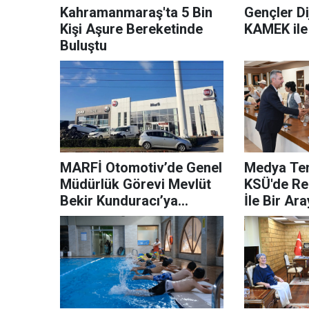
Kahramanmaraş'ta 5 Bin
Gençler Di
Kişi Aşure Bereketinde
KAMEK ile
Buluştu
MARFİ Otomotiv’de Genel
Medya Tem
Müdürlük Görevi Mevlüt
KSÜ'de R
Bekir Kunduracı’ya
İle Bir Ar
Devredildi