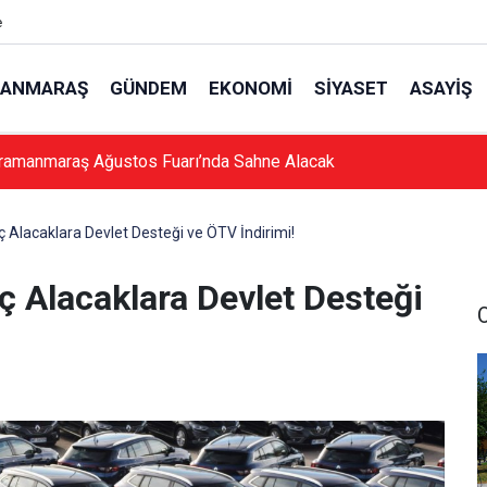
e
ANMARAŞ
GÜNDEM
EKONOMI
SIYASET
ASAYIŞ
ramanmaraş Ağustos Fuarı’nda Sahne Alacak
 Alacaklara Devlet Desteği ve ÖTV İndirimi!
 Alacaklara Devlet Desteği