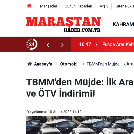
Manşetler
Günün Haberleri
Arşiv
Sitene Ekl
KAHRAM
24
10:47
Funda Arar Kah
Anasayfa
Otomobil
TBMM'den Müjde: İlk Araç
TBMM'den Müjde: İlk Araç
ve ÖTV İndirimi!
Yayınlanma:
18 Aralık 2023 14:10