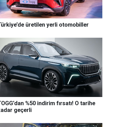
ürkiye’de üretilen yerli otomobiller
TOGG’dan %50 indirim fırsatı! O tarihe
kadar geçerli