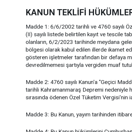
KANUN TEKLİFİ HÜKÜMLER
Madde 1: 6/6/2002 tarihli ve 4760 sayılı Ö
(II) sayılı listede belirtilen kayıt ve tescile
olanların, 6/2/2023 tarihinde meydana gelen
bölgesi olarak kabul edilen illerde ikamet ede
gösteren işletmeler tarafından bir defaya m
devredilmemesi şartıyla vergiden muaf tutul
Madde 2: 4760 sayılı Kanun'a "Geçici Madd
tarihli Kahramanmaraş Depremi nedeniyle hurd
sırasında ödenen Özel Tüketim Vergisi'nin i
Madde 3: Bu Kanun, yayım tarihinden itibare
Madde 4: Bu Kanun hükümlerini Cumhurbaşk