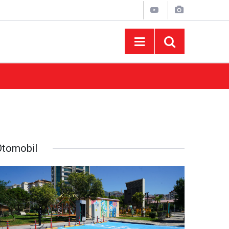
10:44
Madrigal Ağustos Fuarı’nda Binlerce Hayran
Otomobil