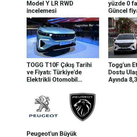
Model Y LR RWD
yüzde 0 fai
incelemesi
Güncel fiya
TOGG T10F Çıkış Tarihi
Togg'un Et
ve Fiyatı: Türkiye'de
Dostu Ula
Elektrikli Otomobil
Ayında 8,
Heyecanı!
Elektrikli 
Peugeot'un Büyük