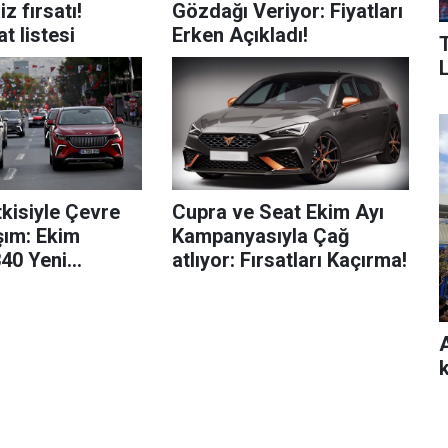
z fırsatı!
Gözdağı Veriyor: Fiyatları
t listesi
Erken Açıkladı!
kisiyle Çevre
Cupra ve Seat Ekim Ayı
şım: Ekim
Kampanyasıyla Çağ
340 Yeni
atlıyor: Fırsatları Kaçırma!
Araç Trafikte!
k