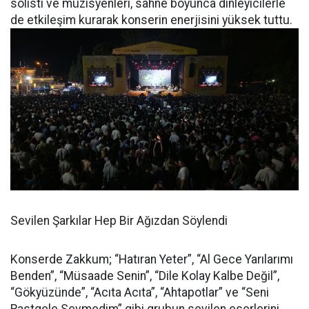
solisti ve müzisyenleri, sahne boyunca dinleyicilerle
de etkileşim kurarak konserin enerjisini yüksek tuttu.
Sevilen Şarkılar Hep Bir Ağızdan Söylendi
Konserde Zakkum; “Hatıran Yeter”, “Al Gece Yarılarımı
Benden”, “Müsaade Senin”, “Dile Kolay Kalbe Değil”,
“Gökyüzünde”, “Acıta Acıta”, “Ahtapotlar” ve “Seni
Rastgele Sevmedim” gibi grubun sevilen eserlerini