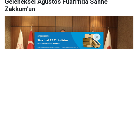
Geleneksel Ağustos Fuarı'nda Sahne
Zakkum'un
Vali Ünlüer ve Başkan Görgel’den Vakıflar
Genel Müdürlüğü’ne ziyaret