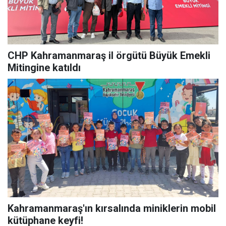
CHP Kahramanmaraş il örgütü Büyük Emekli
Mitingine katıldı
Kahramanmaraş'ın kırsalında miniklerin mobil
kütüphane keyfi!