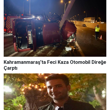
Kahramanmaraş’ta Feci Kaza Otomobil Direğe
Çarptı