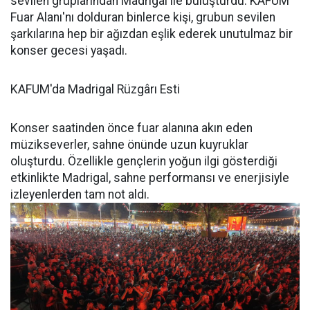
sevilen gruplarından Madrigal ile buluşturdu. KAFUM
Fuar Alanı'nı dolduran binlerce kişi, grubun sevilen
şarkılarına hep bir ağızdan eşlik ederek unutulmaz bir
konser gecesi yaşadı.
KAFUM'da Madrigal Rüzgârı Esti
Konser saatinden önce fuar alanına akın eden
müzikseverler, sahne önünde uzun kuyruklar
oluşturdu. Özellikle gençlerin yoğun ilgi gösterdiği
etkinlikte Madrigal, sahne performansı ve enerjisiyle
izleyenlerden tam not aldı.