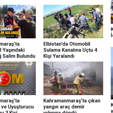
İ
maraş’ta
Elbistan’da Otomobil
3 Yaşındaki
Sulama Kanalına Uçtu 4
 Salim Bulundu
Kişi Yaralandı
maraş’ta
Kahramanmaraş’ta çıkan
k ve Uyuşturucu
yangın araç demir
u 3 Kişi
yığınına döndü