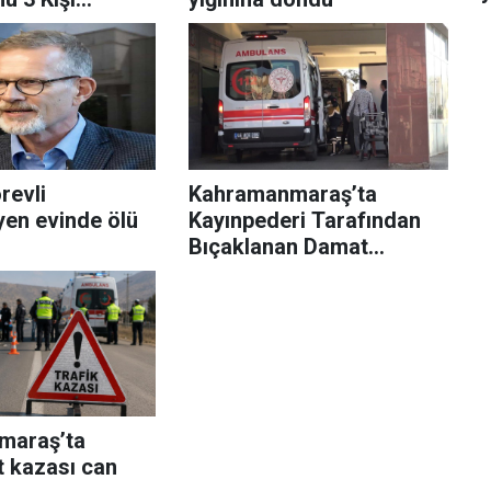
ı
revli
Kahramanmaraş’ta
en evinde ölü
Kayınpederi Tarafından
Bıçaklanan Damat
Hayatını Kaybetti
maraş’ta
t kazası can