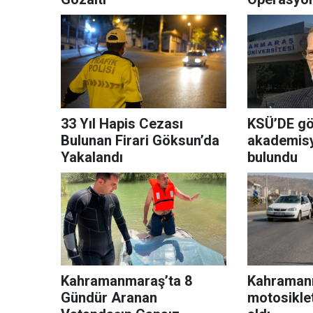
Tutukland
33 Yıl Hapis Cezası
KSÜ’DE gö
Bulunan Firari Göksun’da
akademisy
Yakalandı
bulundu
Kahramanmaraş’ta 8
Kahraman
Gündür Aranan
motosikle