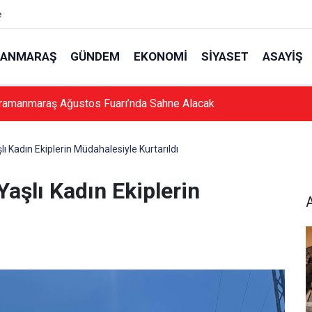
e
ANMARAŞ
GÜNDEM
EKONOMI
SIYASET
ASAYIŞ
ramanmaraş Ağustos Fuarı’nda Sahne Alacak
ı Kadın Ekiplerin Müdahalesiyle Kurtarıldı
aşlı Kadın Ekiplerin