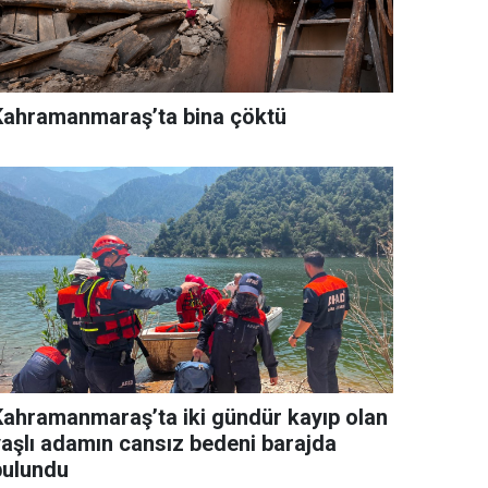
Kahramanmaraş’ta bina çöktü
Kahramanmaraş’ta iki gündür kayıp olan
yaşlı adamın cansız bedeni barajda
bulundu