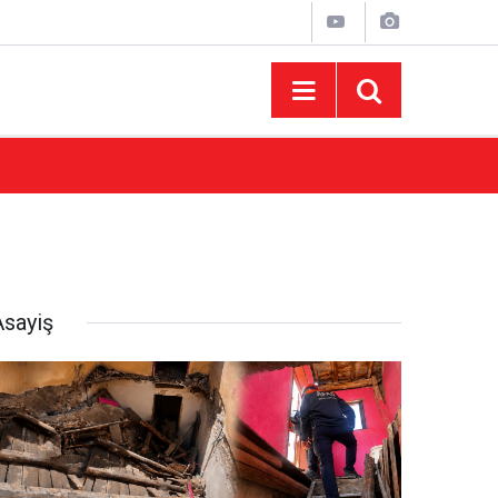
10:44
Madrigal Ağustos Fuarı’nda Binlerce Hayran
Asayiş