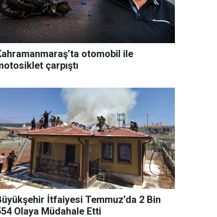
Kahramanmaraş’ta otomobil ile
otosiklet çarpıştı
Büyükşehir İtfaiyesi Temmuz’da 2 Bin
554 Olaya Müdahale Etti