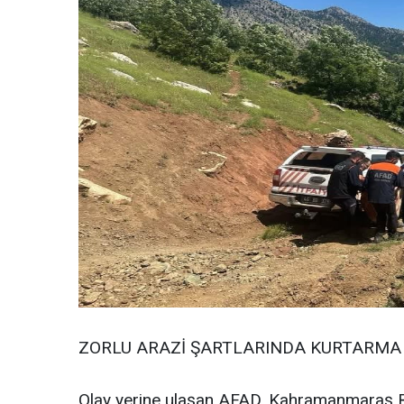
ZORLU ARAZİ ŞARTLARINDA KURTARM
Olay yerine ulaşan AFAD, Kahramanmaraş Büy