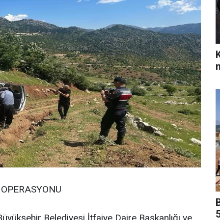
m
A OPERASYONU
ükşehir Belediyesi İtfaiye Daire Başkanlığı ve