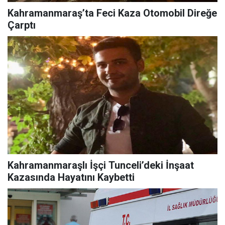
Kahramanmaraş’ta Feci Kaza Otomobil Direğe
Çarptı
Kahramanmaraşlı İşçi Tunceli’deki İnşaat
Kazasında Hayatını Kaybetti