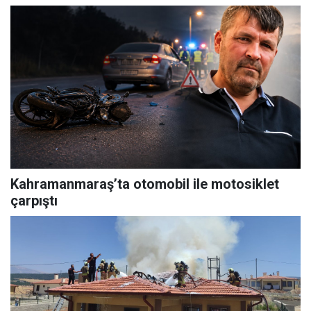
Kahramanmaraş’ta otomobil ile motosiklet
çarpıştı