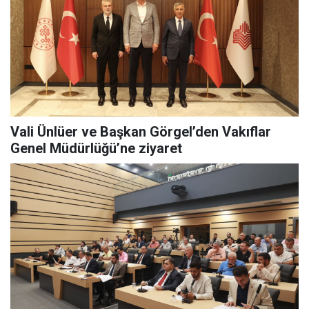
Vali Ünlüer ve Başkan Görgel’den Vakıflar
Genel Müdürlüğü’ne ziyaret