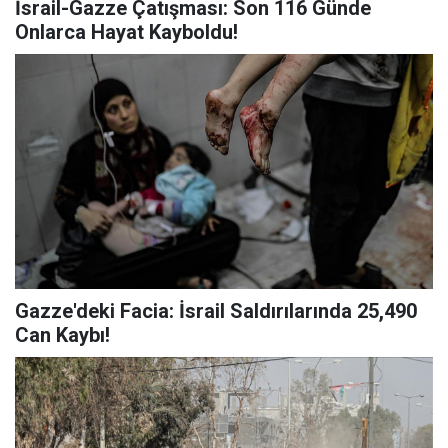
İsrail-Gazze Çatışması: Son 116 Günde
Onlarca Hayat Kayboldu!
Gazze'deki Facia: İsrail Saldırılarında 25,490
Can Kaybı!