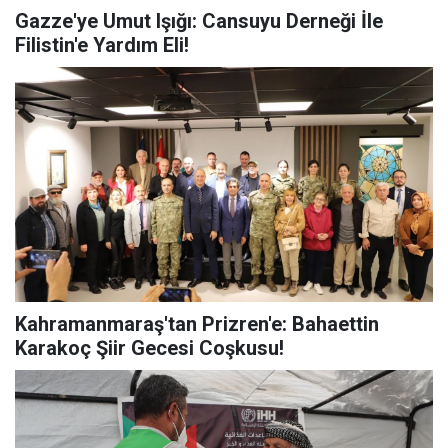
Gazze'ye Umut Işığı: Cansuyu Derneği İle
Filistin'e Yardım Eli!
Kahramanmaraş'tan Prizren'e: Bahaettin
Karakoç Şiir Gecesi Coşkusu!