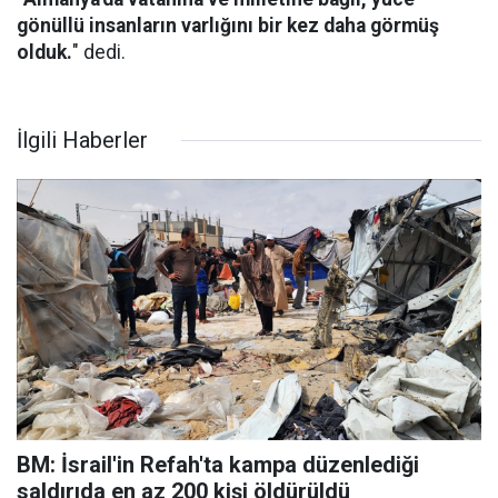
gönüllü insanların varlığını bir kez daha görmüş
olduk.
" dedi.
İlgili Haberler
BM: İsrail'in Refah'ta kampa düzenlediği
saldırıda en az 200 kişi öldürüldü