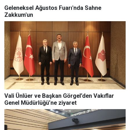
Geleneksel Ağustos Fuarı'nda Sahne
Zakkum'un
Vali Ünlüer ve Başkan Görgel’den Vakıflar
Genel Müdürlüğü’ne ziyaret