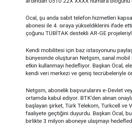
ardından 0510 22X XXXX numara bloğunu elde
Öcal, şu anda sabit telefon hizmetleri ka
abonesi ile 4. sıraya yükseldiklerini ifade etti
çoğunu TÜBİTAK destekli AR-GE projeleriyle g
Kendi mobilitesi için baz istasyonunu payla
bünyesinde oluşturan Netgsm, sanal mobil ş
etkin kullanmayı hedefliyor. Başkan Öcal, el
kendi veri merkezi ve geniş tecrübeleriyle öne 
Netgsm, abonelik başvurularını e-Devlet veya 
ortamda kabul ediyor. BTK'den alınan onayla
başlayan şirket, Türk Telekom, Turkcell ve
faaliyete geçtiğini duyurdu. Başkan Öcal, b
birlikte 3 milyon aboneye ulaşmayı hedefledik