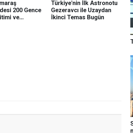
maraş
Türkiye'nin İlk Astronotu
desi 200 Gence
Gezeravcı ile Uzaydan
itimi ve
İkinci Temas Bugün
ırsatı!
S
m