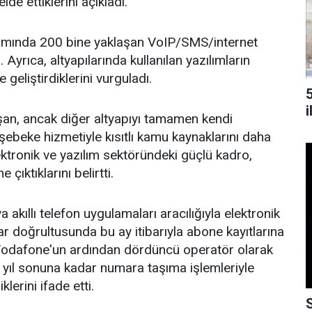
 ettiklerini açıkladı.
psamında 200 bine yaklaşan VoIP/SMS/internet
. Ayrıca, altyapılarında kullanılan yazılımların
eliştirdiklerini vurguladı.
i
şan, ancak diğer altyapıyı tamamen kendi
ebeke hizmetiyle kısıtlı kamu kaynaklarını daha
ektronik ve yazılım sektöründeki güçlü kadro,
çıktıklarını belirtti.
akıllı telefon uygulamaları aracılığıyla elektronik
r doğrultusunda bu ay itibarıyla abone kayıtlarına
 Vodafone'un ardından dördüncü operatör olarak
u yıl sonuna kadar numara taşıma işlemleriyle
lerini ifade etti.