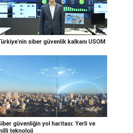
Türkiye'nin siber güvenlik kalkanı USOM
iber güvenliğin yol haritası: Yerli ve
illi teknoloji