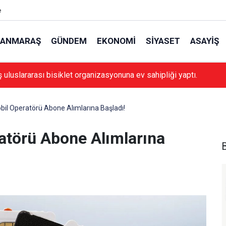
e
ANMARAŞ
GÜNDEM
EKONOMI
SIYASET
ASAYIŞ
luslararası bisiklet organizasyonuna ev sahipliği yaptı.
obil Operatörü Abone Alımlarına Başladı!
ratörü Abone Alımlarına
B