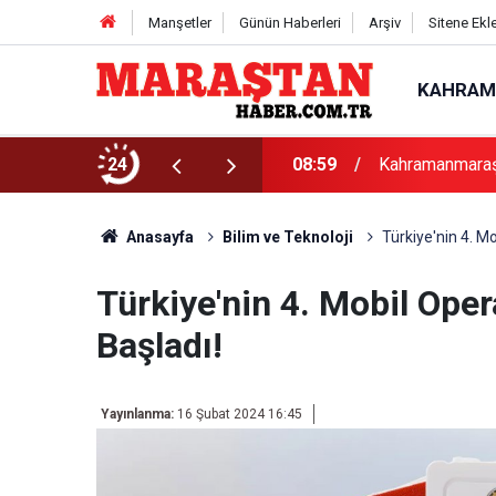
Manşetler
Günün Haberleri
Arşiv
Sitene Ekl
KAHRAM
lu İki Programla Devam Edecek
24
08:59
Kahramanmaraş u
Anasayfa
Bilim ve Teknoloji
Türkiye'nin 4. M
Türkiye'nin 4. Mobil Ope
Başladı!
Yayınlanma:
16 Şubat 2024 16:45