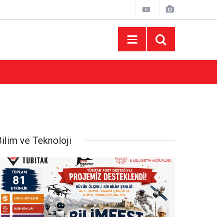
08:54
Ağustos Fuarı’nın Yedinci Gününe Zakkum D
ilim ve Teknoloji