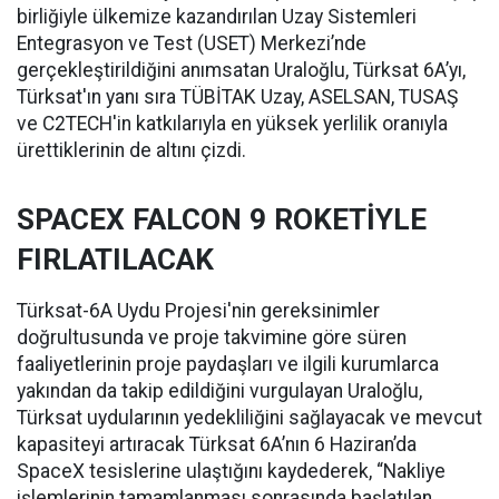
birliğiyle ülkemize kazandırılan Uzay Sistemleri
Entegrasyon ve Test (USET) Merkezi’nde
gerçekleştirildiğini anımsatan Uraloğlu, Türksat 6A’yı,
Türksat'ın yanı sıra TÜBİTAK Uzay, ASELSAN, TUSAŞ
ve C2TECH'in katkılarıyla en yüksek yerlilik oranıyla
ürettiklerinin de altını çizdi.
SPACEX FALCON 9 ROKETİYLE
FIRLATILACAK
Türksat-6A Uydu Projesi'nin gereksinimler
doğrultusunda ve proje takvimine göre süren
faaliyetlerinin proje paydaşları ve ilgili kurumlarca
yakından da takip edildiğini vurgulayan Uraloğlu,
Türksat uydularının yedekliliğini sağlayacak ve mevcut
kapasiteyi artıracak Türksat 6A’nın 6 Haziran’da
SpaceX tesislerine ulaştığını kaydederek, “Nakliye
işlemlerinin tamamlanması sonrasında başlatılan