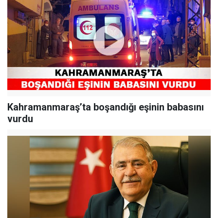
Kahramanmaraş’ta boşandığı eşinin babasını
vurdu