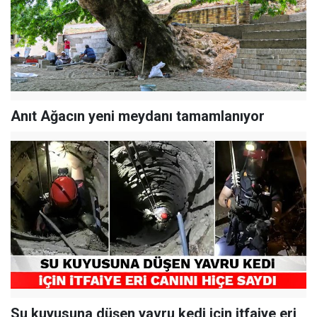
Anıt Ağacın yeni meydanı tamamlanıyor
Su kuyusuna düşen yavru kedi için itfaiye eri