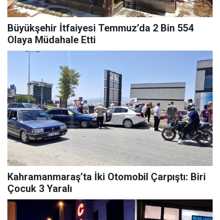
Büyükşehir İtfaiyesi Temmuz’da 2 Bin 554
Olaya Müdahale Etti
Kahramanmaraş’ta İki Otomobil Çarpıştı: Biri
Çocuk 3 Yaralı