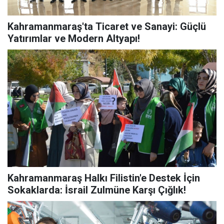
Kahramanmaraş'ta Ticaret ve Sanayi: Güçlü
Yatırımlar ve Modern Altyapı!
Kahramanmaraş Halkı Filistin'e Destek İçin
Sokaklarda: İsrail Zulmüne Karşı Çığlık!