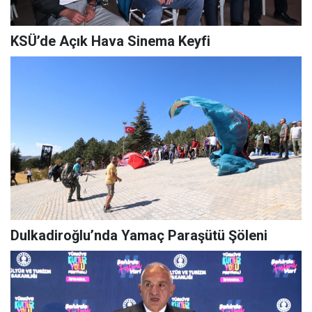
KSÜ’de Açık Hava Sinema Keyfi
Dulkadiroğlu’nda Yamaç Paraşütü Şöleni