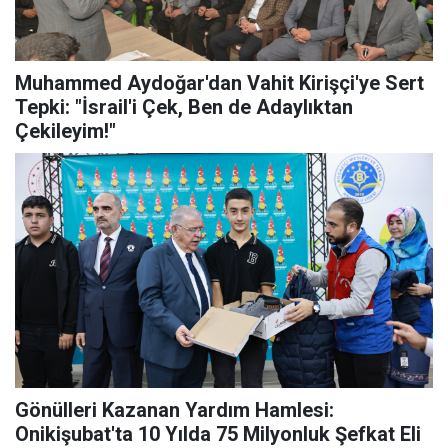
Muhammed Aydoğar'dan Vahit Kirişçi'ye Sert
Tepki: "İsrail'i Çek, Ben de Adaylıktan
Çekileyim!"
Gönülleri Kazanan Yardım Hamlesi:
Onikişubat'ta 10 Yılda 75 Milyonluk Şefkat Eli