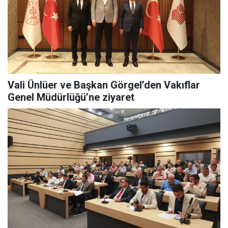
Vali Ünlüer ve Başkan Görgel’den Vakıflar
Genel Müdürlüğü’ne ziyaret