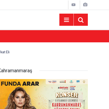
10:44
Madrigal Ağustos Fuarı’nda Binlerce Hayran
kat Eli
Kahramanmaraş