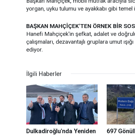
Başkan Mahçiçek, mobil mutfak aracıyla sıcak
yorgan, uyku tulumu ve ayakkabı gibi temel 
BAŞKAN MAHÇİÇEK'TEN ÖRNEK BİR SOS
Hanefi Mahçiçek'in şefkat, adalet ve doğruluk
çalışmaları, dezavantajlı gruplara umut ışığı
ediyor.
İlgili Haberler
Dulkadiroğlu'nda Yeniden
697 Gönül