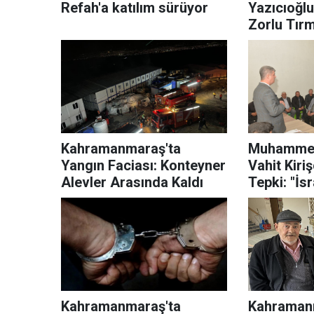
Refah'a katılım sürüyor
Yazıcıoğl
Zorlu Tırm
Kahramanmaraş'ta
Muhammed
Yangın Faciası: Konteyner
Vahit Kiriş
Alevler Arasında Kaldı
Tepki: "İsr
Adaylıktan
Kahramanmaraş'ta
Kahraman