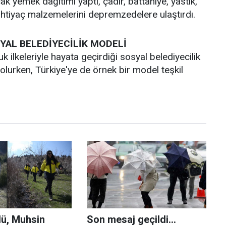
 yemek dağıtımı yaptı, çadır, battaniye, yastık,
ihtiyaç malzemelerini depremzedelere ulaştırdı.
YAL BELEDİYECİLİK MODELİ
 ilkeleriyle hayata geçirdiği sosyal belediyecilik
 olurken, Türkiye'ye de örnek bir model teşkil
lü, Muhsin
Son mesaj geçildi...