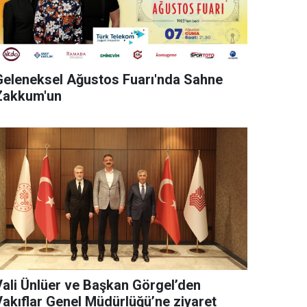
Geleneksel Ağustos Fuarı'nda Sahne
Zakkum'un
Vali Ünlüer ve Başkan Görgel’den
Vakıflar Genel Müdürlüğü’ne ziyaret