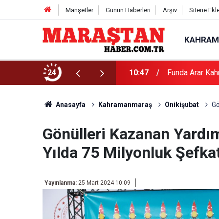
Manşetler
Günün Haberleri
Arşiv
Sitene Ekl
KAHRAM
24
10:47
Funda Arar Kah
Anasayfa
Kahramanmaraş
Onikişubat
Gö
Gönülleri Kazanan Yardım
Yılda 75 Milyonluk Şefkat
Yayınlanma:
25 Mart 2024 10:09