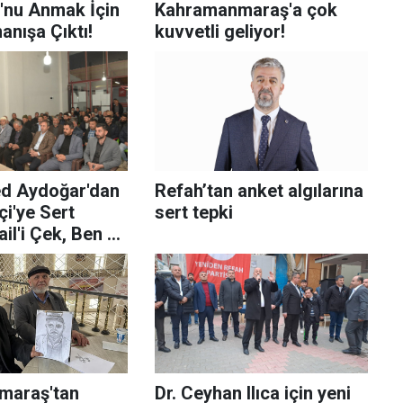
u'nu Anmak İçin
Kahramanmaraş'a çok
anışa Çıktı!
kuvvetli geliyor!
 Aydoğar'dan
Refah’tan anket algılarına
çi'ye Sert
sert tepki
ail'i Çek, Ben de
 Çekileyim!"
maraş'tan
Dr. Ceyhan Ilıca için yeni