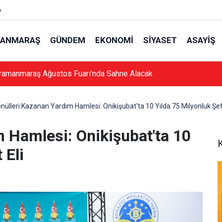
e
ANMARAŞ
GÜNDEM
EKONOMI
SIYASET
ASAYIŞ
ramanmaraş Ağustos Fuarı’nda Sahne Alacak
nülleri Kazanan Yardım Hamlesi: Onikişubat'ta 10 Yılda 75 Milyonluk Şef
 Hamlesi: Onikişubat'ta 10
 Eli