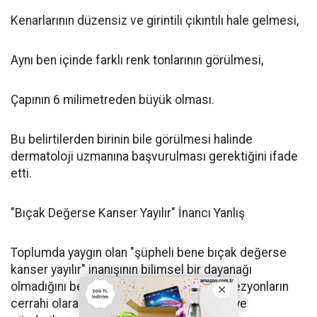
Kenarlarının düzensiz ve girintili çıkıntılı hale gelmesi,
Aynı ben içinde farklı renk tonlarının görülmesi,
Çapının 6 milimetreden büyük olması.
Bu belirtilerden birinin bile görülmesi halinde
dermatoloji uzmanına başvurulması gerektiğini ifade
etti.
"Bıçak Değerse Kanser Yayılır" İnancı Yanlış
Toplumda yaygın olan "şüpheli bene bıçak değerse
kanser yayılır" inanışının bilimsel bir dayanağı
olmadığını belirten Solak, aksine şüpheli lezyonların
cerrahi olarak çıkarılıp patolojik incelemeye