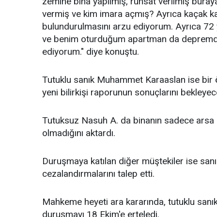
zemine bina yapılmış, ruhsat verilmiş buray
vermiş ve kim imara açmış? Ayrıca kaçak k
bulundurulmasını arzu ediyorum. Ayrıca 72 y
ve benim oturduğum apartman da depremde y
ediyorum." diye konuştu.
Tutuklu sanık Muhammet Karaaslan ise bir ön
yeni bilirkişi raporunun sonuçlarını bekleyec
Tutuksuz Nasuh A. da binanın sadece arsa sahi
olmadığını aktardı.
Duruşmaya katılan diğer müştekiler ise sanık
cezalandırmalarını talep etti.
Mahkeme heyeti ara kararında, tutuklu sanık
duruşmayı 18 Ekim'e erteledi.