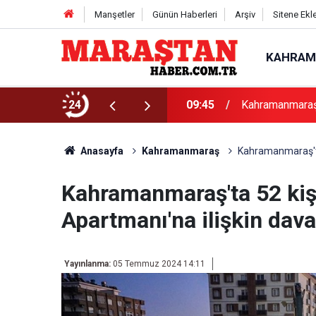
Manşetler
Günün Haberleri
Arşiv
Sitene Ekl
KAHRAM
klama
24
09:45
Kahramanmaraş 
Anasayfa
Kahramanmaraş
Kahramanmaraş'ta
Kahramanmaraş'ta 52 kiş
Apartmanı'na ilişkin dav
Yayınlanma:
05 Temmuz 2024 14:11