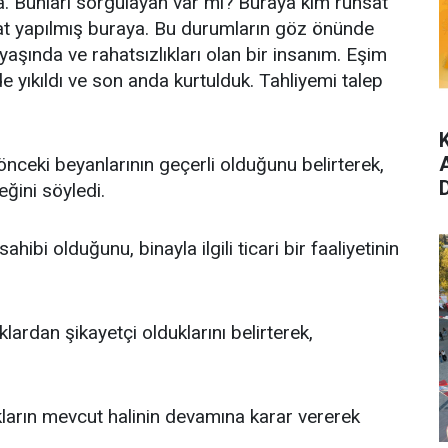
a. Bunları sorgulayan var mı? Buraya kim ruhsat
at yapılmış buraya. Bu durumların göz önünde
aşında ve rahatsızlıkları olan bir insanım. Eşim
ıkıldı ve son anda kurtulduk. Tahliyemi talep
ceki beyanlarının geçerli olduğunu belirterek,
eğini söyledi.
bi olduğunu, binayla ilgili ticari bir faaliyetinin
lardan şikayetçi olduklarını belirterek,
ların mevcut halinin devamına karar vererek