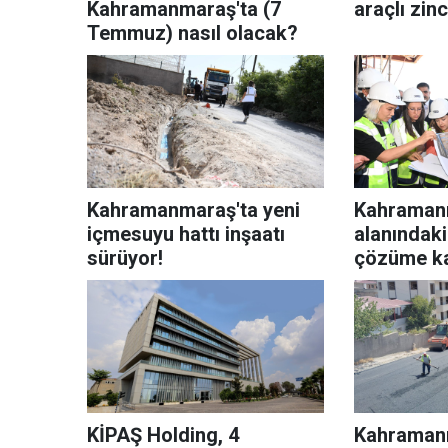
Kahramanmaraş'ta (7
araçlı zin
Temmuz) nasıl olacak?
Kahramanmaraş'ta yeni
Kahramanm
içmesuyu hattı inşaatı
alanındaki
sürüyor!
çözüme k
KİPAŞ Holding, 4
Kahraman