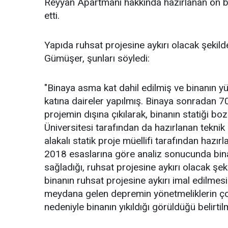
Reyyan Apartmanı hakkında hazırlanan ön bil
etti.
Yapıda ruhsat projesine aykırı olacak şekild
Gümüşer, şunları söyledi:
"Binaya asma kat dahil edilmiş ve binanın yü
katına daireler yapılmış. Binaya sonradan 70
projemin dışına çıkılarak, binanın statiği boz
Üniversitesi tarafından da hazırlanan teknik
alakalı statik proje müellifi tarafından haz
2018 esaslarına göre analiz sonucunda binan
sağladığı, ruhsat projesine aykırı olacak şek
binanın ruhsat projesine aykırı imal edilmes
meydana gelen depremin yönetmeliklerin ç
nedeniyle binanın yıkıldığı görüldüğü belirtilm