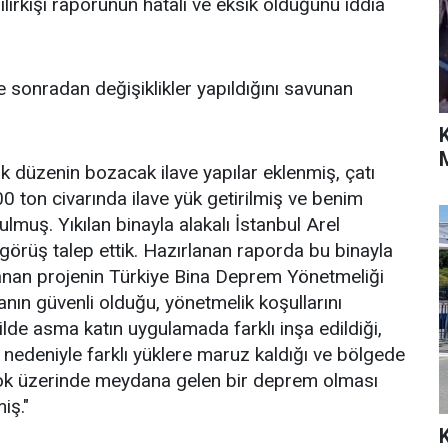
irkişi raporunun hatalı ve eksik olduğunu iddia
e sonradan değişiklikler yapıldığını savunan
k düzenin bozacak ilave yapılar eklenmiş, çatı
0 ton civarında ilave yük getirilmiş ve benim
ulmuş. Yıkılan binayla alakalı İstanbul Arel
 görüş talep ettik. Hazırlanan raporda bu binayla
ırlanan projenin Türkiye Bina Deprem Yönetmeliği
ın güvenli olduğu, yönetmelik koşullarını
ilde asma katın uygulamada farklı inşa edildiği,
i nedeniyle farklı yüklere maruz kaldığı ve bölgede
ok üzerinde meydana gelen bir deprem olması
iş."