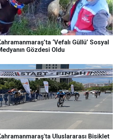
Kahramanmaraş’ta ‘Vefalı Güllü’ Sosyal
Medyanın Gözdesi Oldu
Kahramanmaraş'ta Uluslararası Bisiklet