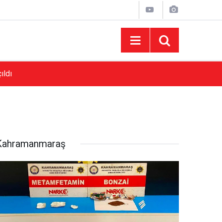
ıldı
16:30
Başkan Toptaş Tasarım Parklarımızla Onikişub
Kahramanmaraş