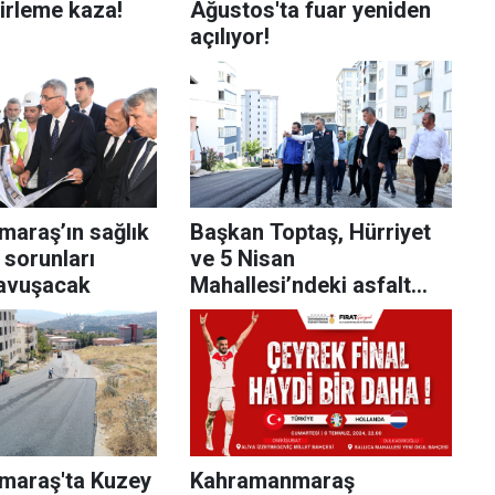
cirleme kaza!
Ağustos'ta fuar yeniden
açılıyor!
araş’ın sağlık
Başkan Toptaş, Hürriyet
 sorunları
ve 5 Nisan
avuşacak
Mahallesi’ndeki asfalt
çalışmalarını inceledi
maraş'ta Kuzey
Kahramanmaraş