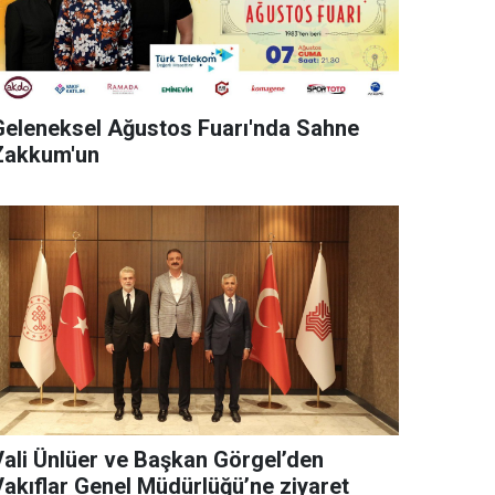
Geleneksel Ağustos Fuarı'nda Sahne
Zakkum'un
Vali Ünlüer ve Başkan Görgel’den
Vakıflar Genel Müdürlüğü’ne ziyaret