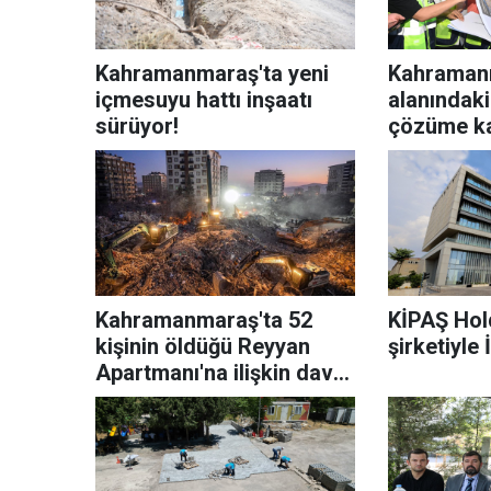
Kahramanmaraş'ta yeni
Kahramanm
içmesuyu hattı inşaatı
alanındaki
sürüyor!
çözüme k
Kahramanmaraş'ta 52
KİPAŞ Hol
kişinin öldüğü Reyyan
şirketiyle
Apartmanı'na ilişkin dava
sürdü