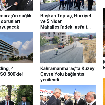
araş’ın sağlık
Başkan Toptaş, Hürriyet
 sorunları
ve 5 Nisan
avuşacak
Mahallesi’ndeki asfalt
çalışmalarını inceledi
ding, 4
Kahramanmaraş'ta Kuzey
 İSO 500’de!
Çevre Yolu bağlantısı
yenilendi