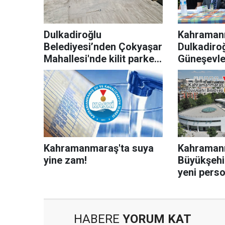
Dulkadiroğlu
Kahraman
Belediyesi’nden Çokyaşar
Dulkadiro
Mahallesi'nde kilit parke
Güneşevle
atağı
inşa sürec
Kahramanmaraş'ta suya
Kahraman
yine zam!
Büyükşehi
yeni perso
HABERE
YORUM KAT