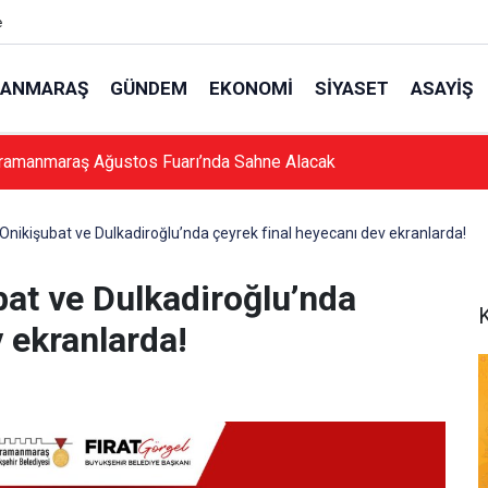
e
ANMARAŞ
GÜNDEM
EKONOMI
SIYASET
ASAYIŞ
ramanmaraş Ağustos Fuarı’nda Sahne Alacak
ikişubat ve Dulkadiroğlu’nda çeyrek final heyecanı dev ekranlarda!
t ve Dulkadiroğlu’nda
 ekranlarda!