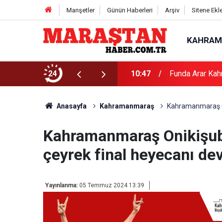
Manşetler
Günün Haberleri
Arşiv
Sitene Ekl
KAHRAM
24
10:47
Funda Arar Kah
Anasayfa
Kahramanmaraş
Kahramanmaraş On
Kahramanmaraş Onikişuba
çeyrek final heyecanı dev
Yayınlanma:
05 Temmuz 2024 13:39