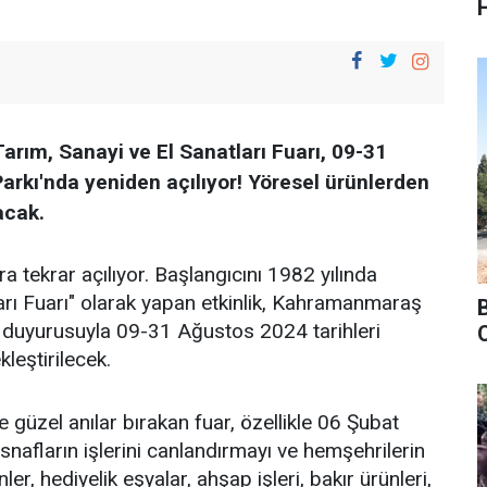
rım, Sanayi ve El Sanatları Fuarı, 09-31
arkı'nda yeniden açılıyor! Yöresel ürünlerden
acak.
tekrar açılıyor. Başlangıcını 1982 yılında
rı Fuarı" olarak yapan etkinlik, Kahramanmaraş
n duyurusuyla 09-31 Ağustos 2024 tarihleri
leştirilecek.
üzel anılar bırakan fuar, özellikle 06 Şubat
nafların işlerini canlandırmayı ve hemşehrilerin
er, hediyelik eşyalar, ahşap işleri, bakır ürünleri,