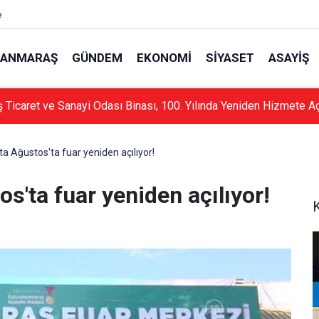
e
ANMARAŞ
GÜNDEM
EKONOMI
SIYASET
ASAYIŞ
Ticaret ve Sanayi Odası Binası, 100. Yılında Yeniden Hizmete Aç
 Ağustos'ta fuar yeniden açılıyor!
'ta fuar yeniden açılıyor!