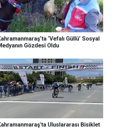
Kahramanmaraş’ta ‘Vefalı Güllü’ Sosyal
Medyanın Gözdesi Oldu
Kahramanmaraş'ta Uluslararası Bisiklet