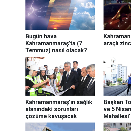
Bugün hava
Kahramanm
Kahramanmaraş'ta (7
araçlı zin
Temmuz) nasıl olacak?
Kahramanmaraş’ın sağlık
Başkan To
alanındaki sorunları
ve 5 Nisa
çözüme kavuşacak
Mahallesi’
çalışmalar