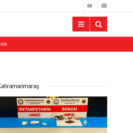
ıldı
16:30
Başkan Toptaş Tasarım Parklarımızla Onikişub
Kahramanmaraş