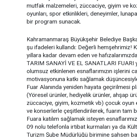
mutfak malzemeleri, züccaciye, giyim ve kozm
oyunları, spor etkinlikleri, deneyimler, lunapa
bir program sunacak.
Kahramanmaraş Büyükşehir Belediye Başkanı 
şu ifadeleri kullandı: Değerli hemşehrimiz!
yıllara kadar devam eden ve hafızalarımı
TARIM SANAYİ VE EL SANATLARI FUARI yenid
olumsuz etkinlenen esnaflarımızın işlerini 
motivasyonuna katkı sağlamak düşüncesiyle
Fuar Alanında yeniden hayata geçirilmesi pla
(Yöresel ürünler, hediyelik ürünler, ahşap ür
züccaciye, giyim, kozmetik vb) çocuk oyun etk
ve konserlerle çeşitlendirilerek, fuarın tam 
Fuara katılım sağlamak isteyen esnaflarım
09 nolu telefonla irtibat kurmaları ya da Kül
Turizm Şube Müdürlüğü birimine şahsen ba