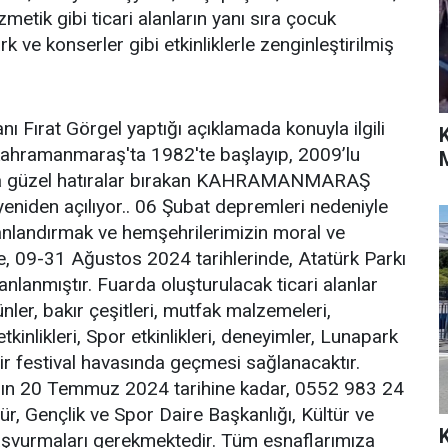
etik gibi ticari alanların yanı sıra çocuk
rk ve konserler gibi etkinliklerle zenginleştirilmiş
Fırat Görgel yaptığı açıklamada konuyla ilgili
 Kahramanmaraş'ta 1982'te başlayıp, 2009’lu
zda güzel hatıralar bırakan KAHRAMANMARAŞ
en açılıyor.. 06 Şubat depremleri nedeniyle
canlandırmak ve hemşehrilerimizin moral ve
, 09-31 Ağustos 2024 tarihlerinde, Atatürk Parkı
nlanmıştır. Fuarda oluşturulacak ticari alanlar
ünler, bakır çeşitleri, mutfak malzemeleri,
inlikleri, Spor etkinlikleri, deneyimler, Lunapark
bir festival havasında geçmesi sağlanacaktır.
ızın 20 Temmuz 2024 tarihine kadar, 0552 983 24
tür, Gençlik ve Spor Daire Başkanlığı, Kültür ve
şvurmaları gerekmektedir. Tüm esnaflarımıza