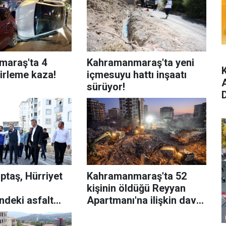
araş'ta 4
Kahramanmaraş'ta yeni
cirleme kaza!
içmesuyu hattı inşaatı
sürüyor!
ptaş, Hürriyet
Kahramanmaraş'ta 52
n
kişinin öldüğü Reyyan
ndeki asfalt
Apartmanı'na ilişkin dava
ını inceledi
sürdü