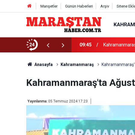
Manşetler
Günün Haberleri
Arşiv
Sitene Ekl
KAHRAM
klama
24
09:45
Kahramanmaraş 
Anasayfa
Kahramanmaraş
Kahramanmaraş'ta
Kahramanmaraş'ta Ağustos
Yayınlanma:
05 Temmuz 2024 17:23