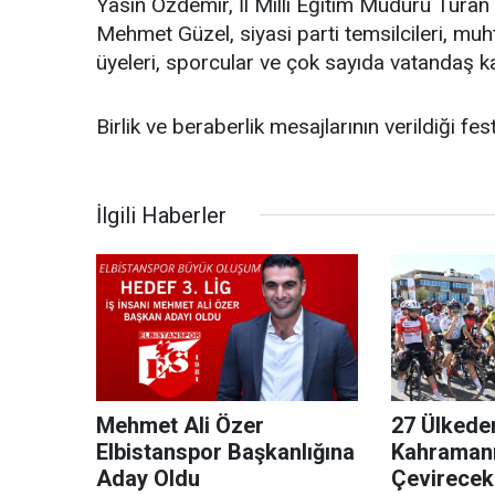
Yasin Özdemir, İl Milli Eğitim Müdürü Tura
Mehmet Güzel, siyasi parti temsilcileri, muh
üyeleri, sporcular ve çok sayıda vatandaş kat
Birlik ve beraberlik mesajlarının verildiği fe
İlgili Haberler
Mehmet Ali Özer
27 Ülkeden
Elbistanspor Başkanlığına
Kahramanm
Aday Oldu
Çevirecek