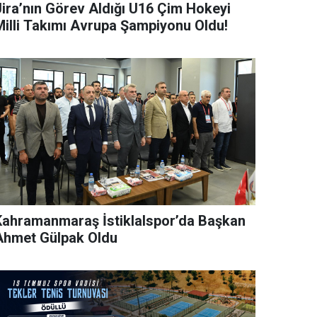
Jira’nın Görev Aldığı U16 Çim Hokeyi
Milli Takımı Avrupa Şampiyonu Oldu!
Kahramanmaraş İstiklalspor’da Başkan
Ahmet Gülpak Oldu