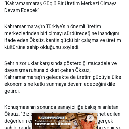
“Kahramanmaraş Güçlü Bir Üretim Merkezi Olmaya
Devam Edecek”
Kahramanmaraş’ın Türkiye’nin önemli üretim
merkezlerinden biri olmayı sürdüreceğine inandığını
ifade eden Öksüz, kentin güçlü bir çalışma ve üretim
kültürüne sahip olduğunu söyledi.
Şehrin zorluklar karşısında gösterdiği mücadele ve
dayanışma ruhuna dikkat çeken Öksüz,
Kahramanmaraş’ın gelecekte de üretim gücüyle ülke
ekonomisine katkı sunmaya devam edeceğini dile
getirdi.
Konuşmasının sonunda sanayiciliğe bakışını anlatan
Öksüz, “Biz servet sahibi değiliz. Bize emanet edilen
değerlerin emanetçisiyiz. Fabrikalarımızın gerçek
sahibi orada alın teri döken çalışanlarımız, bu şehir ve