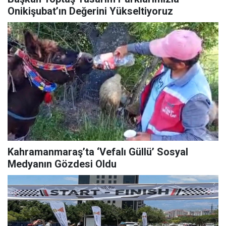
Onikişubat’ın Değerini Yükseltiyoruz
Kahramanmaraş’ta ‘Vefalı Güllü’ Sosyal
Medyanın Gözdesi Oldu