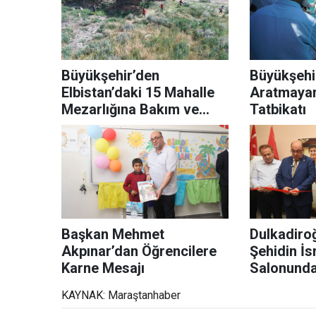
Büyükşehir’den
Büyükşehi
Elbistan’daki 15 Mahalle
Aratmaya
Mezarlığına Bakım ve
Tatbikatı
Yenileme
Başkan Mehmet
Dulkadiroğ
Akpınar’dan Öğrencilere
Şehidin İ
Karne Mesajı
Salonunda
KAYNAK: Maraştanhaber