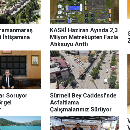
hramanmaraş
KASKİ Haziran Ayında 2,3
i İhtişamına
Milyon Metreküpten Fazla
r
Atıksuyu Arıttı
ar Soruyor
Sürmeli Bey Caddesi’nde
rgel
Asfaltlama
r
Çalışmalarımız Sürüyor