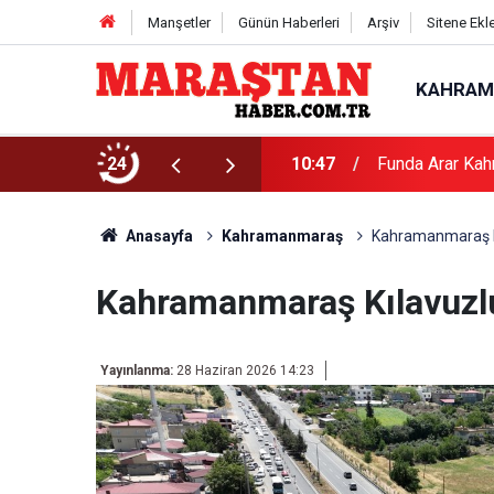
Manşetler
Günün Haberleri
Arşiv
Sitene Ekl
KAHRAM
24
10:47
Funda Arar Kah
Anasayfa
Kahramanmaraş
Kahramanmaraş Kı
Kahramanmaraş Kılavuzlu
Yayınlanma:
28 Haziran 2026 14:23