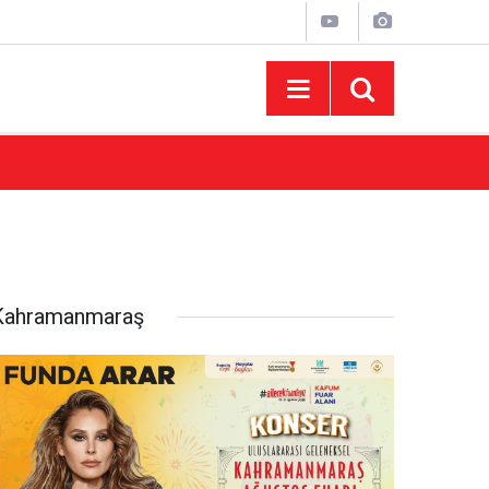
10:44
Madrigal Ağustos Fuarı’nda Binlerce Hayran
Kahramanmaraş