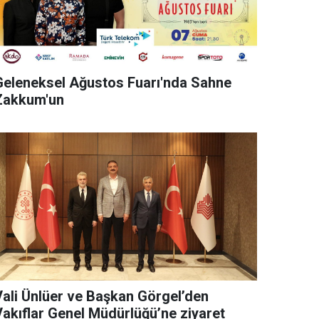
Geleneksel Ağustos Fuarı'nda Sahne
Zakkum'un
Vali Ünlüer ve Başkan Görgel’den
Vakıflar Genel Müdürlüğü’ne ziyaret