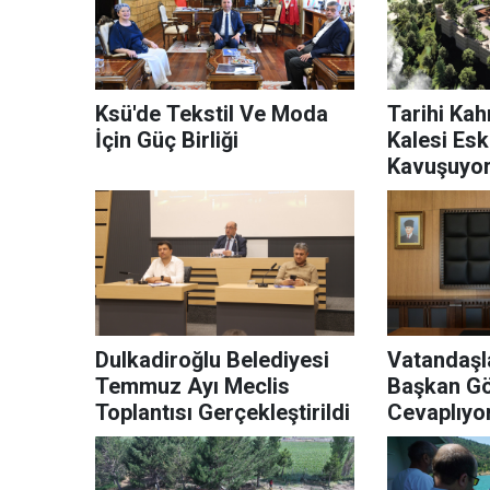
Ksü'de Tekstil Ve Moda
Tarihi Ka
İçin Güç Birliği
Kalesi Esk
Kavuşuyo
Dulkadiroğlu Belediyesi
Vatandaşl
Temmuz Ayı Meclis
Başkan Gö
Toplantısı Gerçekleştirildi
Cevaplıyo