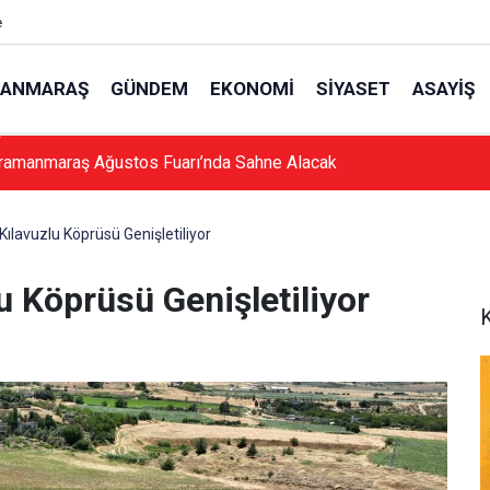
e
ANMARAŞ
GÜNDEM
EKONOMI
SIYASET
ASAYIŞ
ramanmaraş Ağustos Fuarı’nda Sahne Alacak
lavuzlu Köprüsü Genişletiliyor
 Köprüsü Genişletiliyor