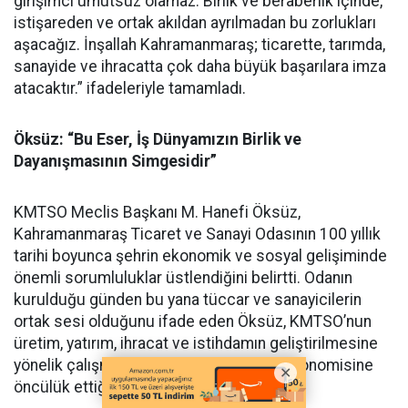
girişimci umutsuz olamaz. Birlik ve beraberlik içinde,
istişareden ve ortak akıldan ayrılmadan bu zorlukları
aşacağız. İnşallah Kahramanmaraş; ticarette, tarımda,
sanayide ve ihracatta çok daha büyük başarılara imza
atacaktır.” ifadeleriyle tamamladı.
Öksüz: “Bu Eser, İş Dünyamızın Birlik ve
Dayanışmasının Simgesidir”
KMTSO Meclis Başkanı M. Hanefi Öksüz,
Kahramanmaraş Ticaret ve Sanayi Odasının 100 yıllık
tarihi boyunca şehrin ekonomik ve sosyal gelişiminde
önemli sorumluluklar üstlendiğini belirtti. Odanın
kurulduğu günden bu yana tüccar ve sanayicilerin
ortak sesi olduğunu ifade eden Öksüz, KMTSO’nun
üretim, yatırım, ihracat ve istihdamın geliştirilmesine
yönelik çalışmalarıyla Kahramanmaraş ekonomisine
öncülük ettiğini söyledi.