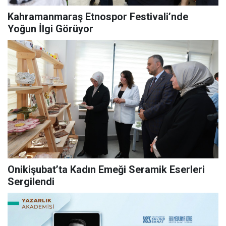
Kahramanmaraş Etnospor Festivali’nde
Yoğun İlgi Görüyor
Onikişubat’ta Kadın Emeği Seramik Eserleri
Sergilendi