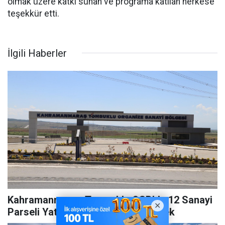
olmak üzere katkı sunan ve programa katılan herkese
teşekkür etti.
İlgili Haberler
Kahramanmaraş Tomsuklu OSB’de 12 Sanayi
Parseli Yatırımcılara Tahsis Edilecek